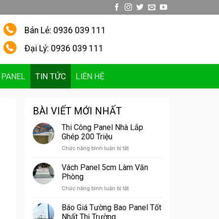
Bán Lẻ: 0936 039 111
Đại Lý: 0936 039 111
 PANEL
TIN TỨC
LIÊN HỆ
BÀI VIẾT MỚI NHẤT
Thi Công Panel Nhà Lắp
Ghép 200 Triệu
ở
Chức năng bình luận bị tắt
Thi
Công
Vách Panel 5cm Làm Văn
Panel
Phòng
Nhà
ở
Chức năng bình luận bị tắt
Lắp
Vách
Ghép
Panel
Báo Giá Tường Bao Panel Tốt
200
5cm
Triệu
Nhất Thị Trường