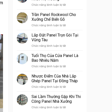
Làm
ẩm
ở
Chức năng bình luận bị tắt
Văn
Báo
Phòng
Giá
Trần Panel Rockwool Cho
Tường
Xưởng Chế Biến Gỗ
Bao
ở
Chức năng bình luận bị tắt
Panel
Trần
Tốt
Panel
Lắp Đặt Panel Trọn Gói Tại
Nhất
Rockwool
Thị
Vũng Tàu
Cho
Trường
ở
Chức năng bình luận bị tắt
Xưởng
Lắp
Chế
Đặt
Tuổi Thọ Của Cửa Panel Là
Biến
Panel
Gỗ
Bao Nhiêu Năm
Trọn
ở
Chức năng bình luận bị tắt
Gói
Tuổi
Tại
Thọ
Nhược Điểm Của Nhà Lắp
Vũng
Của
Tàu
Ghép Panel Tại Đồng Tháp
Cửa
ở
Chức năng bình luận bị tắt
Panel
Nhược
Là
Điểm
Sai Lầm Thường Gặp Khi Thi
Bao
Của
Nhiêu
Công Panel Nhà Xưởng
Nhà
Năm
ở
Chức năng bình luận bị tắt
Lắp
Sai