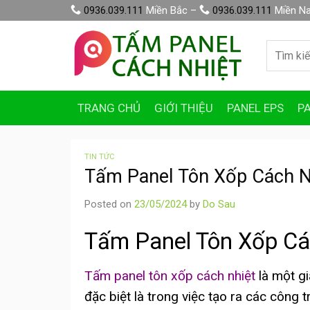
Skip
0936.039.111
Miền Bắc –
0936.039.111
Miền N
to
content
Tìm
kiếm:
TRANG CHỦ
GIỚI THIỆU
PANEL EPS
P
TIN TỨC
Tấm Panel Tôn Xốp Cách N
Posted on
23/05/2024
by
Do Sau
Tấm Panel Tôn Xốp Cá
Tấm panel tôn xốp cách nhiệt
là một gi
đặc biệt là trong việc tạo ra các công 