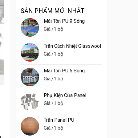
Ghép
Lầm
Panel
SẢN PHẨM MỚI NHẤT
Thường
Tại
Gặp
Đồng
Mái Tôn PU 9 Sóng
Khi
Tháp
Thi
Giá:
/1 bộ
Công
Panel
Nhà
Trần Cách Nhiệt Glasswool
Xưởng
Giá:
/1 bộ
Mái Tôn PU 5 Sóng
Giá:
/1 bộ
Phụ Kiện Cửa Panel
Giá:
/1 bộ
Trần Panel PU
Giá:
/1 bộ
n