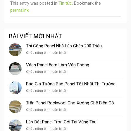
This entry was posted in
Tin tức
. Bookmark the
permalink
.
BÀI VIẾT MỚI NHẤT
Thi Công Panel Nhà Lắp Ghép 200 Triệu
ở
Chức năng bình luận bị tắt
Thi
Công
Vách Panel 5cm Làm Văn Phòng
Panel
ở
Chức năng bình luận bị tắt
Nhà
Vách
Lắp
Panel
Ghép
Báo Giá Tường Bao Panel Tốt Nhất Thị Trường
5cm
200
ở
Chức năng bình luận bị tắt
Làm
Triệu
Báo
Văn
Giá
Phòng
Trần Panel Rockwool Cho Xưởng Chế Biến Gỗ
Tường
ở
Chức năng bình luận bị tắt
Bao
Trần
Panel
Panel
Tốt
Lắp Đặt Panel Trọn Gói Tại Vũng Tàu
Rockwool
Nhất
ở
Chức năng bình luận bị tắt
Cho
Thị