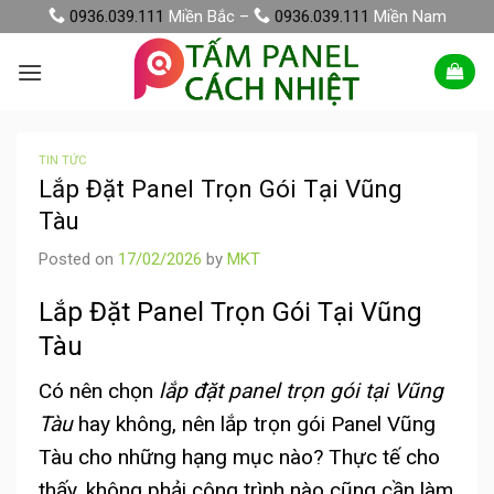
Skip
0936.039.111
Miền Bắc –
0936.039.111
Miền Nam
to
content
TIN TỨC
Lắp Đặt Panel Trọn Gói Tại Vũng
Tàu
Posted on
17/02/2026
by
MKT
Lắp Đặt Panel Trọn Gói Tại Vũng
Tàu
Có nên chọn
lắp đặt panel trọn gói tại Vũng
Tàu
hay không, nên lắp trọn gói Panel Vũng
Tàu cho những hạng mục nào? Thực tế cho
thấy, không phải công trình nào cũng cần làm