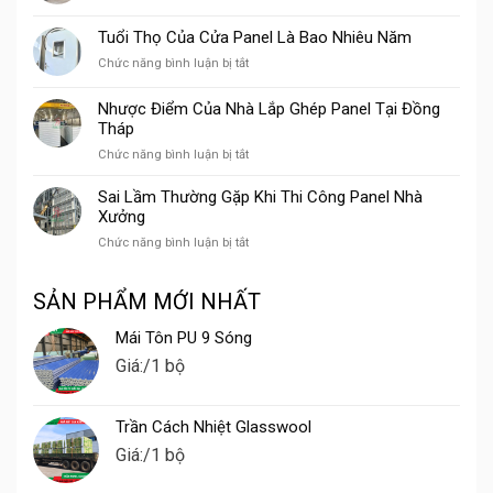
Lắp
Xưởng
Trường
Đặt
Chế
Tuổi Thọ Của Cửa Panel Là Bao Nhiêu Năm
Panel
Biến
ở
Chức năng bình luận bị tắt
Trọn
Gỗ
Tuổi
Gói
Thọ
Tại
Nhược Điểm Của Nhà Lắp Ghép Panel Tại Đồng
Của
Vũng
Tháp
Cửa
Tàu
ở
Chức năng bình luận bị tắt
Panel
Nhược
Là
Điểm
Bao
Sai Lầm Thường Gặp Khi Thi Công Panel Nhà
Của
Nhiêu
Xưởng
Nhà
Năm
ở
Chức năng bình luận bị tắt
Lắp
Sai
Ghép
Lầm
Panel
SẢN PHẨM MỚI NHẤT
Thường
Tại
Gặp
Đồng
Mái Tôn PU 9 Sóng
Khi
Tháp
Thi
Giá:
/1 bộ
Công
Panel
Nhà
Trần Cách Nhiệt Glasswool
Xưởng
Giá:
/1 bộ