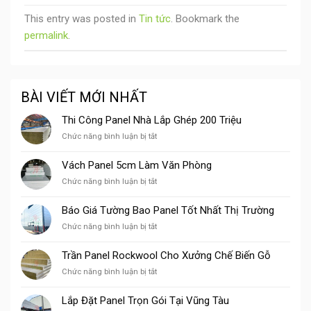
This entry was posted in
Tin tức
. Bookmark the
permalink
.
BÀI VIẾT MỚI NHẤT
Thi Công Panel Nhà Lắp Ghép 200 Triệu
ở
Chức năng bình luận bị tắt
Thi
Công
Vách Panel 5cm Làm Văn Phòng
Panel
ở
Chức năng bình luận bị tắt
Nhà
Vách
Lắp
Panel
Ghép
Báo Giá Tường Bao Panel Tốt Nhất Thị Trường
5cm
200
ở
Chức năng bình luận bị tắt
Làm
Triệu
Báo
Văn
Giá
Phòng
Trần Panel Rockwool Cho Xưởng Chế Biến Gỗ
Tường
ở
Chức năng bình luận bị tắt
Bao
Trần
Panel
Panel
Tốt
Lắp Đặt Panel Trọn Gói Tại Vũng Tàu
Rockwool
Nhất