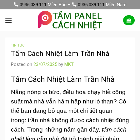
Skip
0936.039.111
Miền Bắc –
0936.039.111
Miền Nam
to
content
TIN TỨC
Tấm Cách Nhiệt Làm Trần Nhà
Posted on
23/07/2025
by
MKT
Tấm Cách Nhiệt Làm Trần Nhà
Nắng nóng oi bức, điều hòa chạy hết công
suất mà nhà vẫn hầm hập như lò than? Có
thể bạn đang bỏ qua một chi tiết quan
trọng: trần nhà không được cách nhiệt đúng
cách. Trong những năm gần đây,
tấm cách
nhiệt làm trần nhà
đã trở thành giải pháp