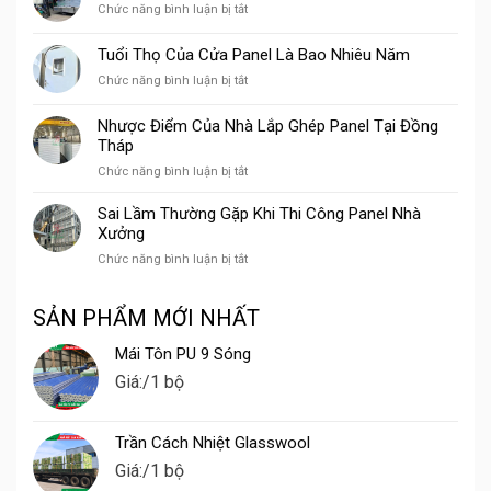
ở
Chức năng bình luận bị tắt
Cho
Thị
Lắp
Xưởng
Trường
Đặt
Chế
Tuổi Thọ Của Cửa Panel Là Bao Nhiêu Năm
Panel
Biến
ở
Chức năng bình luận bị tắt
Trọn
Gỗ
Tuổi
Gói
Thọ
Tại
Nhược Điểm Của Nhà Lắp Ghép Panel Tại Đồng
Của
Vũng
Tháp
Cửa
Tàu
ở
Chức năng bình luận bị tắt
Panel
Nhược
Là
Điểm
Bao
Sai Lầm Thường Gặp Khi Thi Công Panel Nhà
Của
Nhiêu
Xưởng
Nhà
Năm
ở
Chức năng bình luận bị tắt
Lắp
Sai
Ghép
Lầm
Panel
SẢN PHẨM MỚI NHẤT
Thường
Tại
Gặp
Đồng
Mái Tôn PU 9 Sóng
Khi
Tháp
Thi
Giá:
/1 bộ
Công
Panel
Nhà
Trần Cách Nhiệt Glasswool
Xưởng
Giá:
/1 bộ