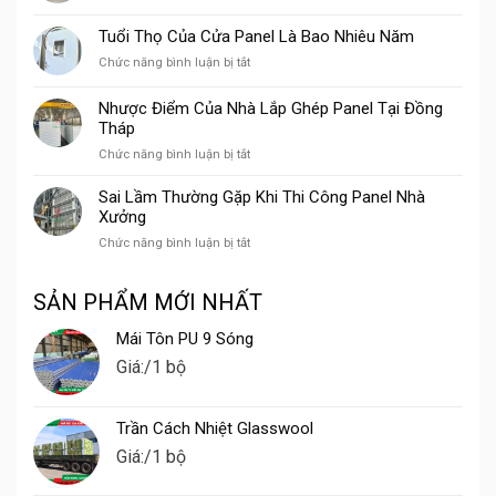
Lắp
Xưởng
Trường
Đặt
Chế
Tuổi Thọ Của Cửa Panel Là Bao Nhiêu Năm
Panel
Biến
ở
Chức năng bình luận bị tắt
Trọn
Gỗ
Tuổi
Gói
Thọ
Tại
Nhược Điểm Của Nhà Lắp Ghép Panel Tại Đồng
Của
Vũng
Tháp
Cửa
Tàu
ở
Chức năng bình luận bị tắt
Panel
Nhược
Là
Điểm
Bao
Sai Lầm Thường Gặp Khi Thi Công Panel Nhà
Của
Nhiêu
Xưởng
Nhà
Năm
ở
Chức năng bình luận bị tắt
Lắp
Sai
Ghép
Lầm
Panel
SẢN PHẨM MỚI NHẤT
Thường
Tại
Gặp
Đồng
Mái Tôn PU 9 Sóng
Khi
Tháp
Thi
Giá:
/1 bộ
Công
Panel
Nhà
Trần Cách Nhiệt Glasswool
Xưởng
Giá:
/1 bộ