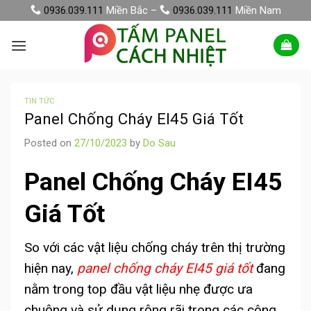
Skip
0936.039.111
Miền Bắc –
0936.039.111
Miền Nam
to
content
TIN TỨC
Panel Chống Cháy EI45 Giá Tốt
Posted on
27/10/2023
by
Do Sau
Panel Chống Cháy EI45
Giá Tốt
So với các vật liệu chống cháy trên thị trường
hiện nay,
panel chống cháy EI45 giá tốt
đang
nằm trong top đầu vật liệu nhẹ được ưa
chuộng và sử dụng rộng rãi trong các công