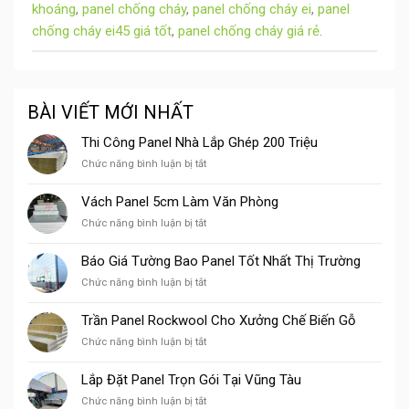
khoáng
,
panel chống cháy
,
panel chống cháy ei
,
panel
chống cháy ei45 giá tốt
,
panel chống cháy giá rẻ
.
BÀI VIẾT MỚI NHẤT
Thi Công Panel Nhà Lắp Ghép 200 Triệu
ở
Chức năng bình luận bị tắt
Thi
Công
Vách Panel 5cm Làm Văn Phòng
Panel
ở
Chức năng bình luận bị tắt
Nhà
Vách
Lắp
Panel
Ghép
Báo Giá Tường Bao Panel Tốt Nhất Thị Trường
5cm
200
ở
Chức năng bình luận bị tắt
Làm
Triệu
Báo
Văn
Giá
Phòng
Trần Panel Rockwool Cho Xưởng Chế Biến Gỗ
Tường
ở
Chức năng bình luận bị tắt
Bao
Trần
Panel
Panel
Tốt
Lắp Đặt Panel Trọn Gói Tại Vũng Tàu
Rockwool
Nhất
ở
Chức năng bình luận bị tắt
Cho
Thị