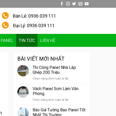
Bán Lẻ: 0936 039 111
Đại Lý: 0936 039 111
 PANEL
TIN TỨC
LIÊN HỆ
BÀI VIẾT MỚI NHẤT
Thi Công Panel Nhà Lắp
Ghép 200 Triệu
ở
Chức năng bình luận bị tắt
Thi
Công
Vách Panel 5cm Làm Văn
Panel
Phòng
Nhà
ở
Chức năng bình luận bị tắt
Lắp
Vách
Ghép
Panel
Báo Giá Tường Bao Panel Tốt
200
m
5cm
Triệu
Nhất Thị Trường