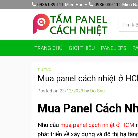
Skip
0936.039.111
Miền Bắc –
0936.039.111
Miền N
to
content
Tìm
kiếm:
TRANG CHỦ
GIỚI THIỆU
PANEL EPS
P
TIN TỨC
Mua panel cách nhiệt ở H
Posted on
23/12/2023
by
Do Sau
Mua Panel Cách N
Nhu cầu
mua panel cách nhiệt ở HCM
n
phát triển về xây dựng và đô thị hạ t