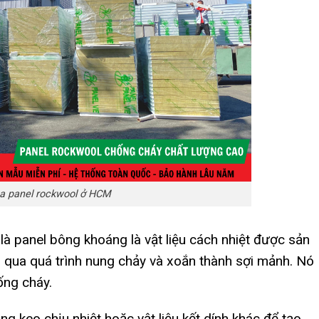
a panel rockwool ở HCM
 là panel bông khoáng là vật liệu cách nhiệt được sản
g qua quá trình nung chảy và xoắn thành sợi mảnh. Nó
ống cháy.
ng keo chịu nhiệt hoặc vật liệu kết dính khác để tạo