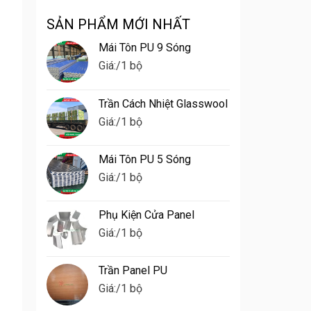
Ghép
Lầm
Panel
SẢN PHẨM MỚI NHẤT
Thường
Tại
Gặp
Đồng
Mái Tôn PU 9 Sóng
Khi
Tháp
Thi
Giá:
/1 bộ
Công
Panel
Nhà
Trần Cách Nhiệt Glasswool
Xưởng
Giá:
/1 bộ
Mái Tôn PU 5 Sóng
Giá:
/1 bộ
Phụ Kiện Cửa Panel
Giá:
/1 bộ
Trần Panel PU
Giá:
/1 bộ