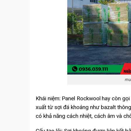
mu
Khái niệm:
Panel Rockwool
hay còn gọi
xuất từ sợi đá khoáng như bazalt thôn
có khả năng cách nhiệt, cách âm và ch
Cấu tạo lõi: Sợi khoáng được liên kết bằ