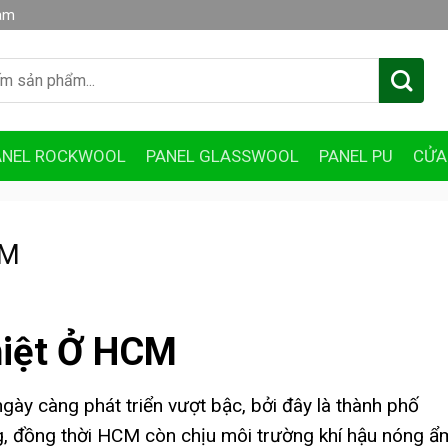
am
ANEL ROCKWOOL
PANEL GLASSWOOL
PANEL PU
CỬA
CM
hiệt Ở HCM
gày càng phát triển vượt bậc, bởi đây là thành phố
ầng, đồng thời HCM còn chịu môi trường khí hậu nóng ẩ