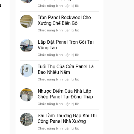
Làm
u
ở
Chức năng bình luận bị tắt
Văn
Báo
Phòng
Giá
Trần Panel Rockwool Cho
Tường
Xưởng Chế Biến Gỗ
Bao
ở
Chức năng bình luận bị tắt
Panel
Trần
Tốt
Panel
Lắp Đặt Panel Trọn Gói Tại
Nhất
Rockwool
Thị
Vũng Tàu
Cho
Trường
ở
Chức năng bình luận bị tắt
Xưởng
Lắp
Chế
Đặt
Tuổi Thọ Của Cửa Panel Là
Biến
Panel
Gỗ
Bao Nhiêu Năm
Trọn
ở
Chức năng bình luận bị tắt
Gói
Tuổi
Tại
Thọ
Nhược Điểm Của Nhà Lắp
Vũng
Của
Tàu
Ghép Panel Tại Đồng Tháp
Cửa
ở
Chức năng bình luận bị tắt
Panel
Nhược
Là
Điểm
Sai Lầm Thường Gặp Khi Thi
Bao
Của
Nhiêu
Công Panel Nhà Xưởng
Nhà
Năm
ở
Chức năng bình luận bị tắt
Lắp
Sai