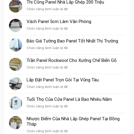
Thi Công Panel Nhà Lắp Ghép 200 Triệu
ở
Chức năng bình luận bị tắt
Thi
Công
Vách Panel 5cm Làm Văn Phòng
Panel
ở
Chức năng bình luận bị tắt
Nhà
Vách
Lắp
Panel
Ghép
Báo Giá Tường Bao Panel Tốt Nhất Thị Trường
5cm
200
ở
Chức năng bình luận bị tắt
Làm
Triệu
Báo
Văn
Giá
Phòng
Trần Panel Rockwool Cho Xưởng Chế Biến Gỗ
Tường
ở
Chức năng bình luận bị tắt
Bao
Trần
Panel
Panel
Tốt
Lắp Đặt Panel Trọn Gói Tại Vũng Tàu
Rockwool
Nhất
ở
Chức năng bình luận bị tắt
Cho
Thị
Lắp
Xưởng
Trường
Đặt
Chế
Tuổi Thọ Của Cửa Panel Là Bao Nhiêu Năm
Panel
Biến
ở
Chức năng bình luận bị tắt
Trọn
Gỗ
Tuổi
Gói
Thọ
Tại
Nhược Điểm Của Nhà Lắp Ghép Panel Tại Đồng
Của
Vũng
Tháp
Cửa
Tàu
ở
Chức năng bình luận bị tắt
Panel