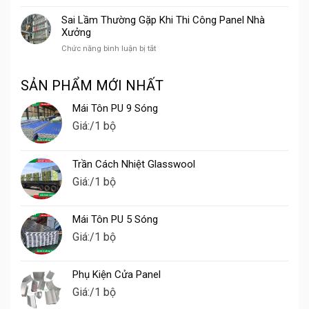
Nhược
Là
Điểm
Bao
Sai Lầm Thường Gặp Khi Thi Công Panel Nhà
Của
Nhiêu
Xưởng
Nhà
Năm
ở
Chức năng bình luận bị tắt
Lắp
Sai
Ghép
Lầm
Panel
SẢN PHẨM MỚI NHẤT
Thường
Tại
Gặp
Đồng
Mái Tôn PU 9 Sóng
Khi
Tháp
Thi
Giá:
/1 bộ
Công
Panel
Nhà
Trần Cách Nhiệt Glasswool
Xưởng
Giá:
/1 bộ
Mái Tôn PU 5 Sóng
Giá:
/1 bộ
Phụ Kiện Cửa Panel
Giá:
/1 bộ